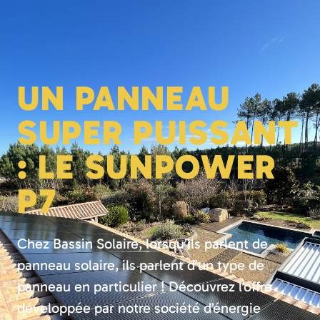
UN PANNEAU
SUPER PUISSANT
: LE SUNPOWER
P7
Chez Bassin Solaire, lorsqu’ils parlent de
panneau solaire, ils parlent d’un type de
panneau en particulier ! Découvrez l’offre
développée par notre société d’énergie