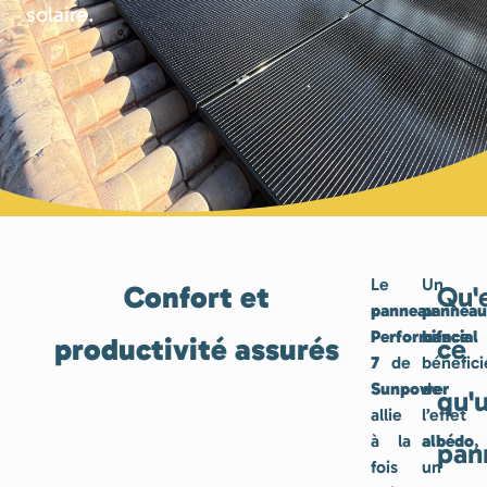
solaire.
Le
Un
Confort et
Qu'
panneau
panneau
Performance
bifacial
productivité assurés
ce
7
de
bénéfici
Sunpower
de
qu'
allie
l’effet
à la
albédo
,
pan
fois
un