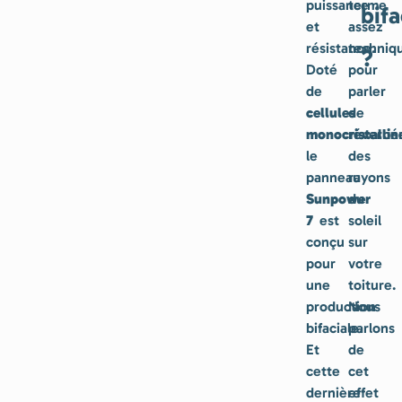
puissance
terme
bifa
et
assez
résistance.
techniq
?
Doté
pour
de
parler
cellules
de
monocristallin
réverbér
le
des
panneau
rayons
Sunpower
du
7
est
soleil
conçu
sur
pour
votre
une
toiture.
production
Nous
bifaciale.
parlons
Et
de
cette
cet
dernière
effet