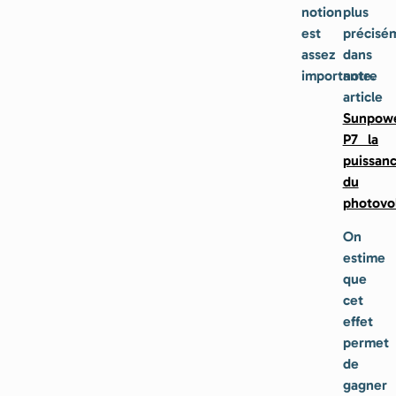
notion
plus
est
précisé
assez
dans
importante.
notre
article
Sunpow
P7 la
puissan
du
photovo
On
estime
que
cet
effet
permet
de
gagner