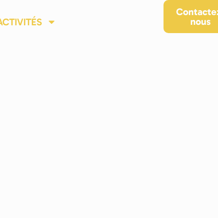
ACCUEIL
QUI SOMMES-NOUS ?
Contacte
nous
ACTIVITÉS
NOS RÉALISATIONS
BLOG