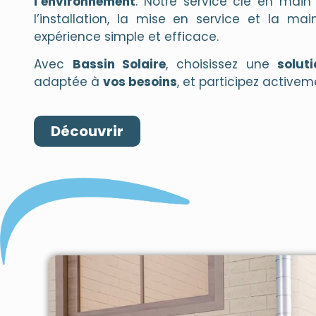
l’environnement
. Notre service clé en main i
l’installation, la mise en service et la ma
expérience simple et efficace.
Avec
Bassin Solaire
, choisissez une
solut
adaptée à
vos besoins
, et participez active
Découvrir