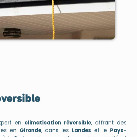
éversible
xpert en
climatisation réversible
, offrant des
bles en
Gironde
, dans les
Landes
et le
Pays-