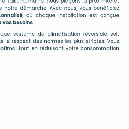
e à taille humaine, nous plaçons la proximité et
notre démarche. Avec nous, vous bénéficiez
onnalisé
, où chaque installation est conçue
à
vos besoins
.
ue système de climatisation réversible soit
ns le respect des normes les plus strictes. Vous
t optimal tout en réduisant votre consommation