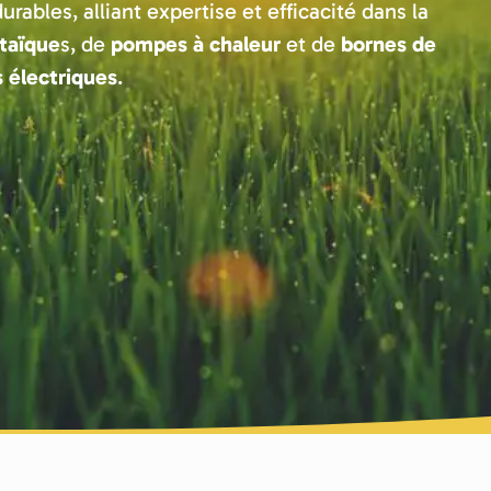
ables, alliant expertise et efficacité dans la
ltaïque
s, de
pompes à chaleur
et de
bornes de
s électriques
.