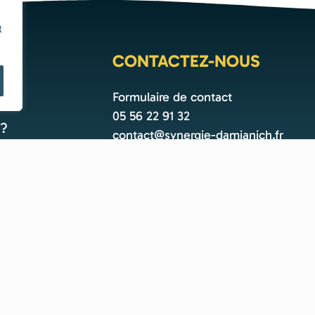
t
CONTACTEZ-NOUS
Formulaire de contact
05 56 22 91 32
?
contact@synergie-damianich.fr
© Créé avec
par
AAUBENEAU