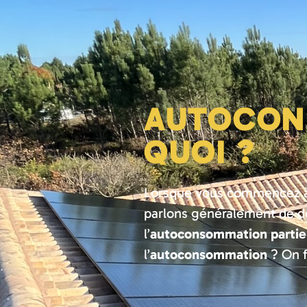
AUTOCON
QUOI ?
Lorsque vous commencez à v
parlons généralement de de
l’
autoconsommation partie
l’
autoconsommation
? On f