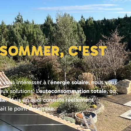
SOMMER, C'EST
ous intéresser à l’
énergie solaire
, nous vous
ux solutions. L’
autoconsommation totale
, ou
lle
. Mais en quoi consiste réellement
ait le point ensemble.