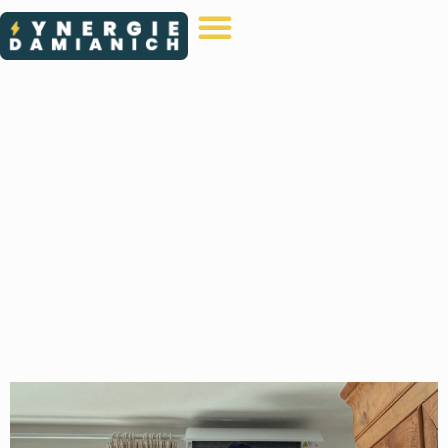
Guide : pourquoi choisir
une pompe à chaleur
air/air ?